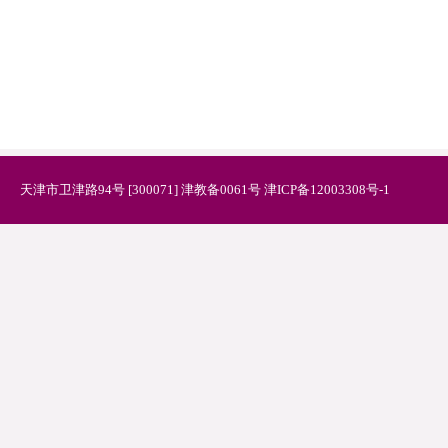
天津市卫津路94号 [300071] 津教备0061号 津ICP备12003308号-1